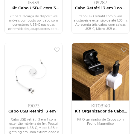
15439
09287
Kit Cabo USB-C com 3
Cabo Retrátil 3 em 1 com
Adaptadores
Adaptador
Kit para recarga de dispositivos
Cabo USB retrátil com níveis
móveis composto por cabo com
ajustáveis e extensão de até 1,05 m.
conectores USB-C nas duas
Apresenta três cabos com saídas
extremidades, adaptadores para...
USB-C, Micro USB e...
19073
KIT08140
Cabo USB Retrátil 3 em 1
Kit Organizador de Cabos
com Fecho Magnético
Cabo USB retrátil 3 em 1 com
Kit Organizador de Cabos com
extensão máxima de 1m. Possui
Fecho Magnético.
conectores USB-C, Micro USB e
Lightning em uma extremidade e...