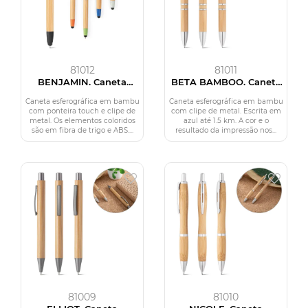
81012
81011
BENJAMIN. Caneta
BETA BAMBOO. Caneta
esferográfica em
esferográfica em
bambu com escrita a
bambu com escrita em
Caneta esferográfica em bambu
Caneta esferográfica em bambu
azul
azul
com ponteira touch e clipe de
com clipe de metal. Escrita em
metal. Os elementos coloridos
azul até 1.5 km. A cor e o
são em fibra de trigo e ABS....
resultado da impressão nos...
81009
81010