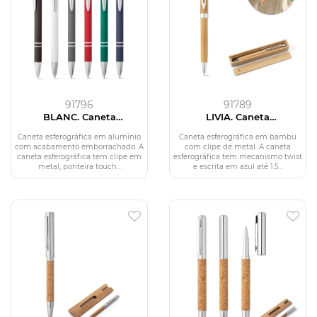
91796
91789
BLANC. Caneta
LIVIA. Caneta
esferográfica em alumínio
esferográfica em bambu
com acabamento
com escrita em azul
Caneta esferográfica em alumínio
Caneta esferográfica em bambu
emborrachado e escrita
com acabamento emborrachado. A
com clipe de metal. A caneta
em azul
caneta esferográfica tem clipe em
esferográfica tem mecanismo twist
metal, ponteira touch...
e escrita em azul até 1.5...