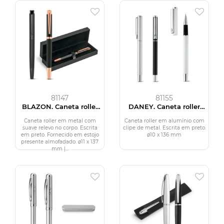
81147
81155
BLAZON. Caneta roller
DANEY. Caneta roller
em metal com escrita
em alumínio com
em preto
escrita em preto
Caneta roller em metal com
Caneta roller em alumínio com
suave relevo no corpo. Escrita
clipe de metal. Escrita em preto.
em preto. Fornecido em estojo
ø10 x 136 mm
presente almofadado. ø11 x 137
mm |...