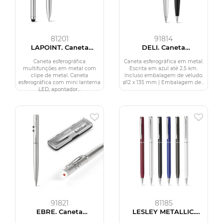
81201
91814
LAPOINT. Caneta
DELI. Caneta
esferográfica
esferográfica em metal
multifunções em metal
com escrita em azul
Caneta esferográfica
Caneta esferográfica em metal.
com escrita em azul
multifunções em metal com
Escrita em azul até 2.5 km.
clipe de metal. Caneta
Incluso embalagem de veludo.
esferográfica com mini lanterna
ø12 x 135 mm | Embalagem de...
LED, apontador...
91821
81185
EBRE. Caneta
LESLEY METALLIC.
esferográfica em metal
Caneta esferográfica em