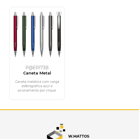
P@ER173B
Caneta Metal
Caneta metálica com carga
esferográfica azul e
acionamento por clique.