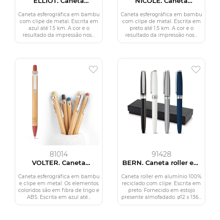
ELLIOT. Caneta
NICOLE. Caneta
esferográfica em
esferográfica em
bambu com escrita em
bambu com escrita em
Caneta esferográfica em bambu
Caneta esferográfica em bambu
azul
preto
com clipe de metal. Escrita em
com clipe de metal. Escrita em
azul até 1.5 km. A cor e o
preto até 1.5 km. A cor e o
resultado da impressão nos...
resultado da impressão nos...
81014
91428
VOLTER. Caneta
BERN. Caneta roller em
esferográfica em
alumínio 100% reciclado
bambu com escrita em
com escrita em preto
Caneta esferográfica em bambu
Caneta roller em alumínio 100%
azul
e clipe em metal. Os elementos
reciclado com clipe. Escrita em
coloridos são em fibra de trigo e
preto. Fornecido em estojo
ABS. Escrita em azul até...
presente almofadado. ø12 x 136...