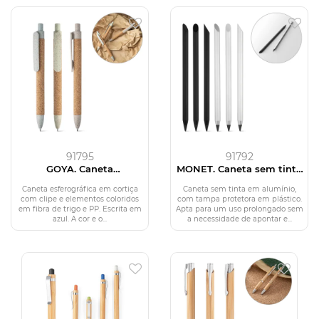
91795
91792
GOYA. Caneta
MONET. Caneta sem tinta
esferográfica em cortiça,
em alumínio com tampa
fibra de palha de trigo e
protetora
Caneta esferográfica em cortiça
Caneta sem tinta em alumínio,
PP com escrita em azul
com clipe e elementos coloridos
com tampa protetora em plástico.
em fibra de trigo e PP. Escrita em
Apta para um uso prolongado sem
azul. A cor e o...
a necessidade de apontar e...