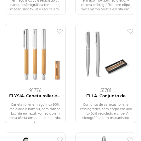
preto
em azul
em aço inox 53% reciclado. A
em aço inox 53% reciclado. A
caneta esferográfica tem clipe,
caneta esferográfica tem clipe,
mecanismo twist e escrita em...
mecanismo twist e escrita em...
91776
51781
ELYSIA. Caneta roller em
ELLA. Conjunto de
aço inox 90% reciclado e
canetas roller e
bambu com escrita em
esferográfica em aço inox
Caneta roller em aço inox 90%
Conjunto de canetas roller e
azul
53% reciclado e escrita em
reciclado e bambu, com tampa.
esferográfica com corpo em aço
preto
Escrita em azul. Fornecido em
inox 53% reciclado e clipe. A
bolsa oferta em papel de bambu.
esferográfica tem mecanismo...
A...