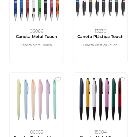
06086
13230
Caneta Metal Touch
Caneta Plástica Touch
Caneta Metal Touch.
Caneta Plástica Touch.
06055
15004