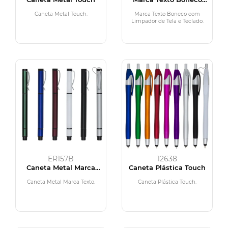
com Limpador de Tela e
Teclado
Caneta Metal Touch.
Marca Texto Boneco com
Limpador de Tela e Teclado.
ER157B
12638
Caneta Metal Marca
Caneta Plástica Touch
Texto
Caneta Metal Marca Texto.
Caneta Plástica Touch.