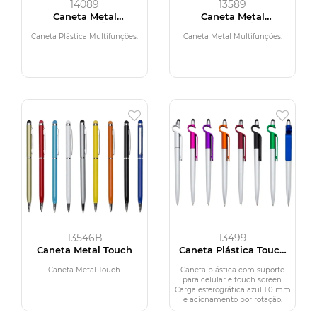
14089
13589
Caneta Metal
Caneta Metal
Multifunções
Multifunções
Caneta Plástica Multifunções.
Caneta Metal Multifunções.
13546B
13499
Caneta Metal Touch
Caneta Plástica Touch
com Suporte
Caneta Metal Touch.
Caneta plástica com suporte
para celular e touch screen.
Carga esferográfica azul 1.0 mm
e acionamento por rotação.