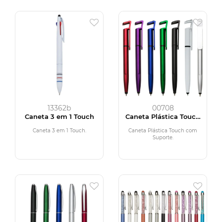
13362b
00708
Caneta 3 em 1 Touch
Caneta Plástica Touch
com Suporte
Caneta 3 em 1 Touch.
Caneta Plástica Touch com
Suporte.