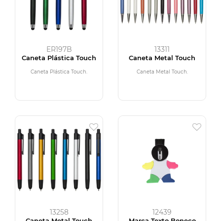
ER197B
13311
Caneta Plástica Touch
Caneta Metal Touch
Caneta Plástica Touch.
Caneta Metal Touch.
13258
12439
Caneta Metal Touch
Marca Texto Boneco