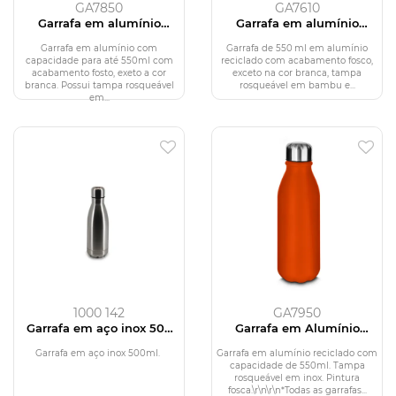
GA7850
GA7610
Garrafa em alumínio
Garrafa em alumínio
reciclado
reciclado
Garrafa em alumínio com
Garrafa de 550 ml em alumínio
capacidade para até 550ml com
reciclado com acabamento fosco,
acabamento fosto, exeto a cor
exceto na cor branca, tampa
branca. Possui tampa rosqueável
rosqueável em bambu e...
em...
1000 142
GA7950
Garrafa em aço inox 500
Garrafa em Alumínio
ml
Reciclado
Garrafa em aço inox 500ml.
Garrafa em alumínio reciclado com
capacidade de 550ml. Tampa
rosqueável em inox. Pintura
fosca.\r\n\r\n*Todas as garrafas...