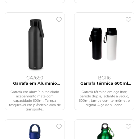
GA7650
BG116
Garrafa em Alumínio
Garrafa térmica 600ml
Reciclado
com termômetro
Garrafa em alumínio reciclado
Garrafa térmica em aço inox,
acabamento mate com
parede dupla, isolante a vácuo,
capacidade 600ml. Tampa
600ml, tampa com termômetro
rosqueável em plástico e alça de
digital. Alça de silicone.
transporte...