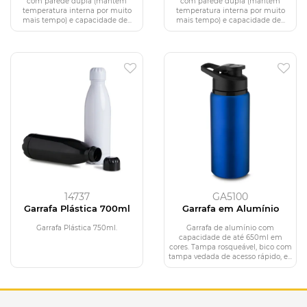
com parede dupla (mantém
com parede dupla (mantém
temperatura interna por muito
temperatura interna por muito
mais tempo) e capacidade de...
mais tempo) e capacidade de...
14737
GA5100
Garrafa Plástica 700ml
Garrafa em Alumínio
Garrafa Plástica 750ml.
Garrafa de alumínio com
capacidade de até 650ml em
cores. Tampa rosqueável, bico com
tampa vedada de acesso rápido, e...