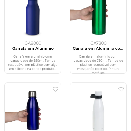
GA8000
GA7800
Garrafa em Alumínio
Garrafa em Alumínio com
mosquetão
Garrafa em alumínio com
Garrafa em alumínio com
capacidade de 650ml. Tampa
capacidade de 750ml. Tampa de
rosqueável em plástico com alça
plástico rosqueável com
em silicone na cor do produto....
mosquetão colorido. Pintura
metálica.