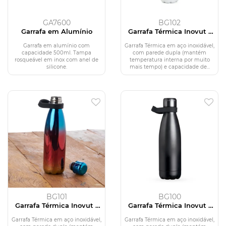
GA7600
BG102
Garrafa em Alumínio
Garrafa Térmica Inovut -
510ml
Garrafa em alumínio com
Garrafa Térmica em aço inoxidável,
capacidade 500ml. Tampa
com parede dupla (mantém
rosqueável em inox com anel de
temperatura interna por muito
silicone.
mais tempo) e capacidade de...
BG101
BG100
Garrafa Térmica Inovut -
Garrafa Térmica Inovut -
510ml
510ml
Garrafa Térmica em aço inoxidável,
Garrafa Térmica em aço inoxidável,