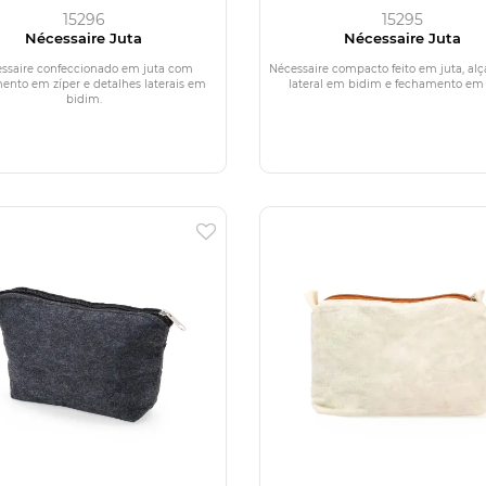
15296
15295
Nécessaire Juta
Nécessaire Juta
ssaire confeccionado em juta com
Nécessaire compacto feito em juta, al
ento em zíper e detalhes laterais em
lateral em bidim e fechamento em 
bidim.