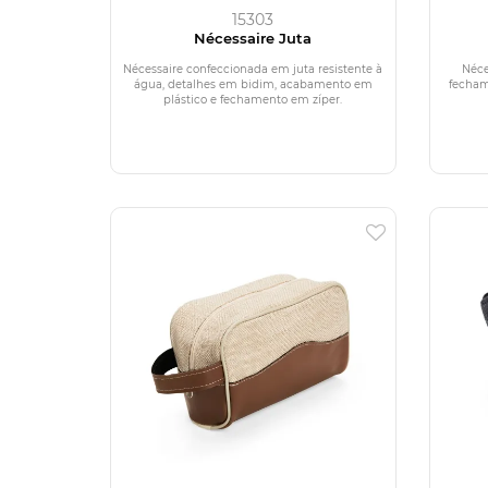
15303
Nécessaire Juta
Nécessaire confeccionada em juta resistente à
Néce
água, detalhes em bidim, acabamento em
fecham
plástico e fechamento em zíper.