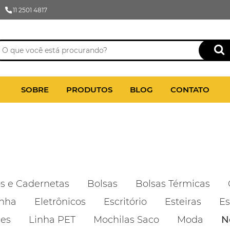
11 2501 4817
SOBRE
PRODUTOS
BLOG
CONTATO
s e Cadernetas
Bolsas
Bolsas Térmicas
inha
Eletrônicos
Escritório
Esteiras
Es
es
Linha PET
Mochilas Saco
Moda
N