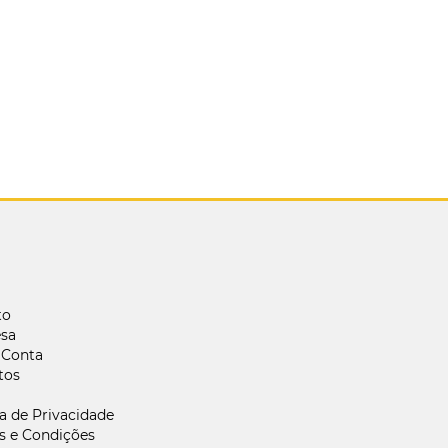
to
sa
 Conta
tos
ca de Privacidade
s e Condições