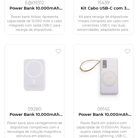
E@09312
15439
Power Bank 10.000mAh
Kit Cabo USB-C com 3
com Painel de LED
Adaptadores
Power bank Ankoo. Apresenta
Kit para recarga de dispositivos
capacidade de 10.000 mAh e cabo
móveis composto por cabo com
integrado com saída USB-C para
conectores USB-C nas duas
recarga de dispositivos...
extremidades, adaptadores para...
09280
09145
Power Bank 10.000mAh
Power Bank 10.000mAh
com Carregamento via
com Carregamento via
Indução
Indução ou via Cabo
Power bank para carregamento de
Power Bank em plástico com
dispositivos compatíveis com a
capacidade de 10.000mAh. Possui
tecnologia de indução magnética,
quatro cabos integrados com
estrutura em plástico,...
saídas para Lightning, USB-C,...