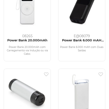
08265
E@08079
Power Bank 20.000mAh
Power Bank 6.000 mAH
com Duas Saídas
Power Bank 20.000mAh com
Power Bank 6.000 mAH com Duas
Carregamento via Indução ou via
Saídas
Cabo.