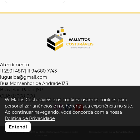
Atendimento
11 2501 4817| 11 94680 7743
lugualda@gmail.com
Rua Monsenhor de Andrade,133
Brás |São Paulo |SP
CEP: 03008-000
W Matos Costuráveis e os cookies: usamos cookies para
personalizar anúncios e melhorar a sua experiência no site.
Ao continuar navegando, você concorda com a nossa
Política de Privacidade
Entendi
© W Matos Costuráveis 2026
W Matos Costuráveis
. Todos os direitos
Desenvolvimento por
A. Jung Soluções
reservados.