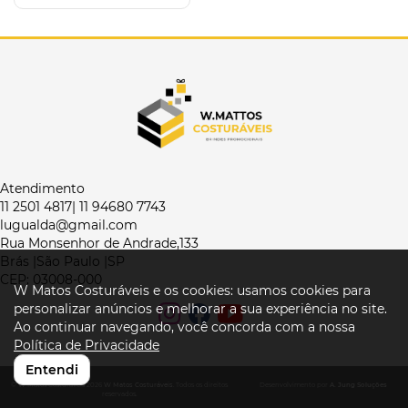
Atendimento
11 2501 4817| 11 94680 7743
lugualda@gmail.com
Rua Monsenhor de Andrade,133
Brás |São Paulo |SP
CEP: 03008-000
W Matos Costuráveis e os cookies: usamos cookies para
personalizar anúncios e melhorar a sua experiência no site.
Ao continuar navegando, você concorda com a nossa
Política de Privacidade
Entendi
© W Matos Costuráveis 2026
W Matos Costuráveis
. Todos os direitos
Desenvolvimento por
A. Jung Soluções
reservados.