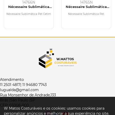
14766N
14765N
Nécessaire Sublimática
Nécessaire Sublimática
Pet Cetim
Pet
Nécessaire Sublimática Pet Cetim
Nécessaire Sublimática Pet.
Atendimento
11 2501 4817| 11 94680 7743
lugualda@gmail.com
Rua Monsenhor de Andrade,133
Brás |São Paulo |SP
CEP: 03008-000
W Matos Costuráveis e os cookies: usamos cookies para
personalizar anúncios e melhorar a sua experiência no site.