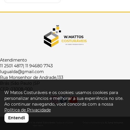
Atendimento
11 2501 4817| 11 94680 7743
lugualda@gmail.com
Rua Monsenhor de Andrade,133
Brás |São Paulo |SP
CEP: 03008-000
W Matos Costuráveis e os cookies: usamos cookies para
personalizar anúncios e melhorar a sua experiência no site.
Ao continuar navegando, você concorda com a nossa
Política de Privacidade
Entendi
© W Matos Costuráveis 2026
W Matos Costuráveis
. Todos os direitos
Desenvolvimento por
A. Jung Soluções
reservados.