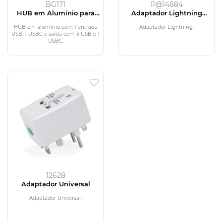
BG171
P@14884
HUB em Alumínio para
Adaptador Lightning
Notebook
Super
HUB em alumínio com 1 entrada
Adaptador Lightning.
USB, 1 USBC e saída com 3 USB e 1
USBC.
12628
Adaptador Universal
Adaptador Universal.