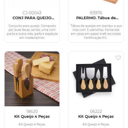
CJ-00043
93976
CONJ PARA QUEIJO
PALERMO. Tábua de
INOX/MADEIRA - 4 PÇS -
queijos em bambu e aço
COM CAIXA
inox com 3 utensílios
Conjunto para queijo. Composto
Tábua de queijos em bambu e aço
por duas facas, sendo, uma com
inox com 3 utensílios. Fornecida
ponta e outra reta, garfo e espátula
em caixa em papel kraft reciclado.
em madeira/inox.
Certificação EU...
18620
06222
Kit Queijo 4 Peças
Kit Queijo 4 Peças
Kit Queijo 4 Peças.
Kit Queijo 4 Peças.