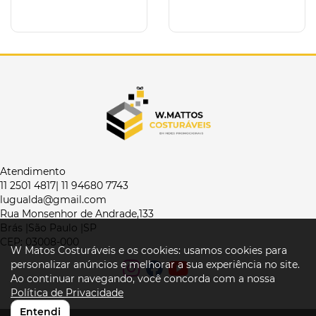
Atendimento
11 2501 4817| 11 94680 7743
lugualda@gmail.com
Rua Monsenhor de Andrade,133
Brás |São Paulo |SP
CEP: 03008-000
W Matos Costuráveis e os cookies: usamos cookies para
personalizar anúncios e melhorar a sua experiência no site.
Ao continuar navegando, você concorda com a nossa
Política de Privacidade
Entendi