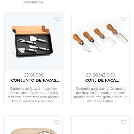
Madeira/Inox.
CJ-00090
CJ-00043-900
CONJUNTO DE FACAS
CONJ DE FACA
PARA QUEIJOS EM AÇO
INOX/MADEIRA - 4 PÇS
INOX - 4 PÇS
Conjunto de facas em aço inox
Conjunto para queijo. Composto
para queijos.\nAcompanha garfo,
por duas facas, sendo, uma com
faca sem ponta, faca com ponta e
ponta e outra reta, garfo e espátula
faca quadrada em aço inox...
em madeira/inox.