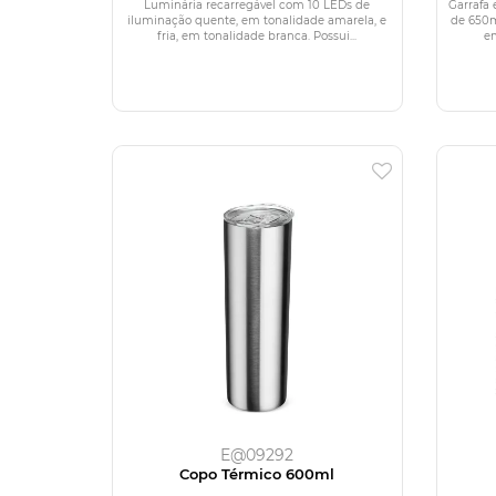
Luminária recarregável com 10 LEDs de
Garrafa
iluminação quente, em tonalidade amarela, e
de 650m
fria, em tonalidade branca. Possui...
em
E@09292
Copo Térmico 600ml