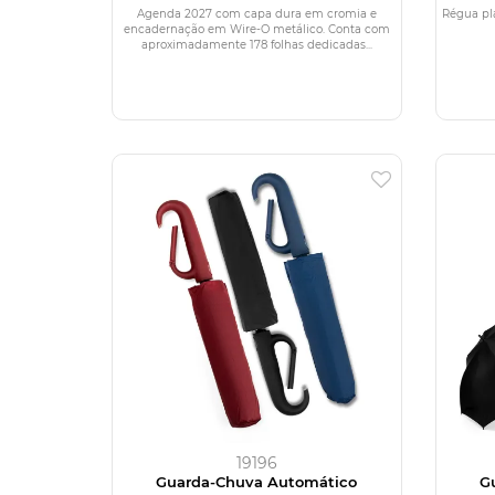
Agenda 2027 com capa dura em cromia e
Régua plá
encadernação em Wire-O metálico. Conta com
aproximadamente 178 folhas dedicadas...
19196
Guarda-Chuva Automático
G