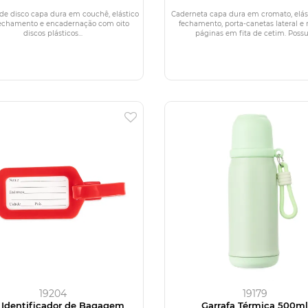
de disco capa dura em couchê, elástico
Caderneta capa dura em cromato, elás
fechamento e encadernação com oito
fechamento, porta-canetas lateral e
discos plásticos...
páginas em fita de cetim. Possui.
19204
19179
 Identificador de Bagagem
Garrafa Térmica 500m