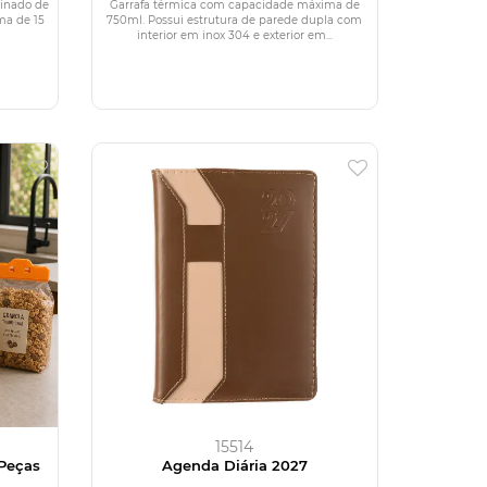
minado de
Garrafa térmica com capacidade máxima de
ma de 15
750ml. Possui estrutura de parede dupla com
interior em inox 304 e exterior em...
15514
 Peças
Agenda Diária 2027