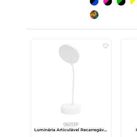
06013P
Luminária Articulável Recarregável
10 LEDs