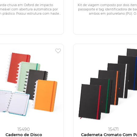
rda-chuva em Oxford de impacto
Kit de viagem composto por dois itens
meável com abertura automática por
passaporte e tag identificadora de 
 plástico. Possui estrutura com haste...
ambos em poliuretano (PU). O..
15490
15471
Caderno de Disco
Caderneta Cromato Com P