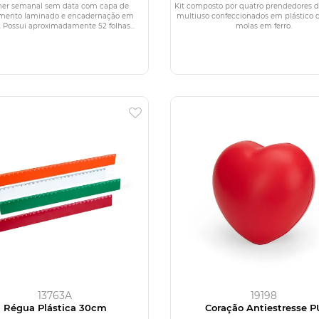
ner semanal sem data com capa de
Kit composto por quatro prendedores d
mento laminado e encadernação em
multiuso confeccionados em plástico
. Possui aproximadamente 52 folhas...
molas em ferro.
13763A
19198
Régua Plástica 30cm
Coração Antiestresse P