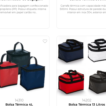
tificadora para bagagem confeccionado
Garrafa térmica com capacidade má
propileno (PP). Possui etiqueta interna
500ml. Possui estrutura de parede d
removível em papel cartão no...
interior em inox 304, exterior em.
14310
14202
Bolsa Térmica 4L
Bolsa Térmica 13 Litros