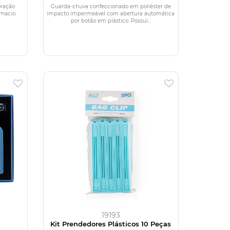
oração
Guarda-chuva confeccionado em poliéster de
macio.
impacto impermeável com abertura automática
por botão em plástico. Possui...
19193
Kit Prendedores Plásticos 10 Peças