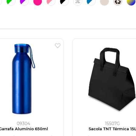
09304
15507G
Garrafa Alumínio 650ml
Sacola TNT Térmica 15