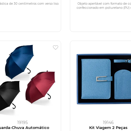
stica de 30 centímetros com verso liso.
Objeto apertável com formato de c
confeccionado em poliuretano (PU) 
19195
19146
uarda-Chuva Automático
Kit Viagem 2 Peças