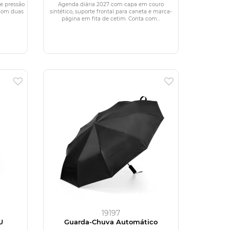
e pressão
Agenda diária 2027 com capa em couro
 com duas
sintético, suporte frontal para caneta e marca-
página em fita de cetim. Conta com...
19197
U
Guarda-Chuva Automático