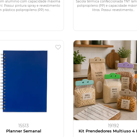
 em alumínio com capacidade máxima
Sacola térmica confeccionada TNT la
l. Possui pintura spray e revestimento
polipropileno (PP) e capacidade máxi
 plástico polipropileno (PP) no...
litros. Possui revestimento...
15513
19192
Planner Semanal
Kit Prendedores Multiuso 4