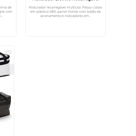
xima de
Misturador recarregável multiuso. Possui corpo
upla com
em plástico ABS, painel frontal com botão de
..
acionamento e indicadores em...