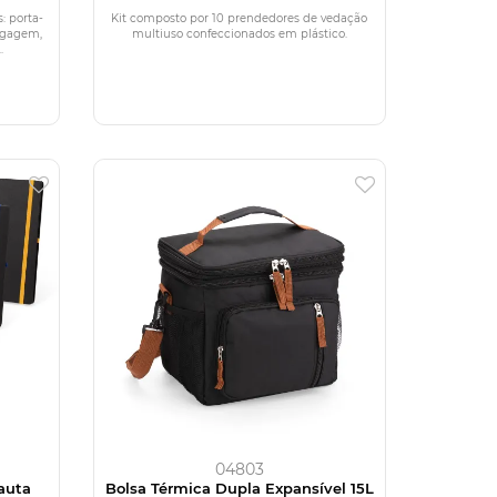
: porta-
Kit composto por 10 prendedores de vedação
bagagem,
multiuso confeccionados em plástico.
.
04803
auta
Bolsa Térmica Dupla Expansível 15L