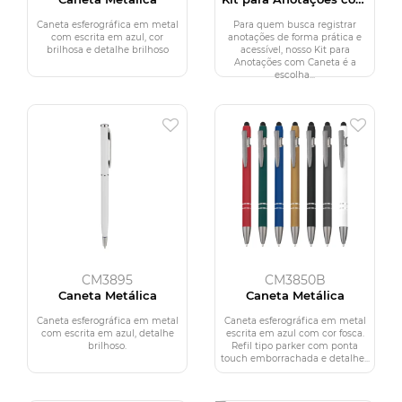
Caneta
Caneta esferográfica em metal
Para quem busca registrar
com escrita em azul, cor
anotações de forma prática e
brilhosa e detalhe brilhoso
acessível, nosso Kit para
Anotações com Caneta é a
escolha...
CM3895
CM3850B
Caneta Metálica
Caneta Metálica
Caneta esferográfica em metal
Caneta esferográfica em metal
com escrita em azul, detalhe
escrita em azul com cor fosca.
brilhoso.
Refil tipo parker com ponta
touch emborrachada e detalhe...