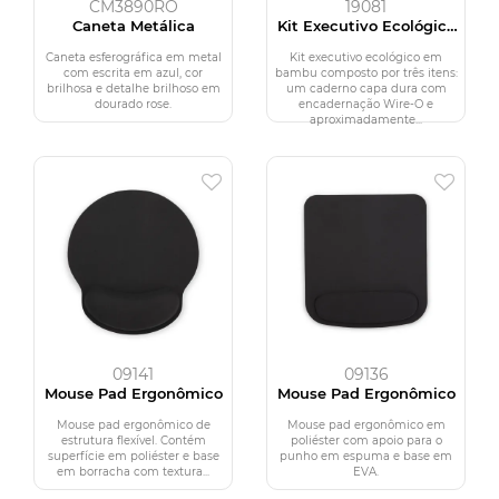
CM3890RO
19081
Caneta Metálica
Kit Executivo Ecológico
3 Peças
Caneta esferográfica em metal
Kit executivo ecológico em
com escrita em azul, cor
bambu composto por três itens:
brilhosa e detalhe brilhoso em
um caderno capa dura com
dourado rose.
encadernação Wire-O e
aproximadamente...
09141
09136
Mouse Pad Ergonômico
Mouse Pad Ergonômico
Mouse pad ergonômico de
Mouse pad ergonômico em
estrutura flexível. Contém
poliéster com apoio para o
superfície em poliéster e base
punho em espuma e base em
em borracha com textura...
EVA.