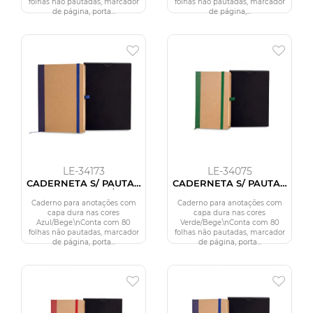
folhas não pautadas, marcador
folhas não pautadas, marcador
de página, porta...
de página,...
LE-34173
LE-34075
CADERNETA S/ PAUTA -
CADERNETA S/ PAUTA -
12,2X17CM - BEGE/AZUL
9,5X15,5 CM -
BEGE/VERDE
Caderno para anotações com
Caderno para anotações com
capa dura nas cores
capa dura nas cores
Azul/Bege.\nConta com 80
Verde/Bege.\nConta com 80
folhas não pautadas, marcador
folhas não pautadas, marcador
de página, porta...
de página, porta...