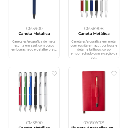
CM3900
CM3890B
Caneta Metálica
Caneta Metálica
Caneta esferográfica de metal
Caneta esferográfica em metal
escrita em azul, com corpo
com escrita em azul, cor fosca e
emborrachado e detalhe preto.
detalhe brilhoso, corpo
emborrachado com exceção da
cor...
CM3890
07050*CP*
Caneta Metálica
Kit para Anotações com