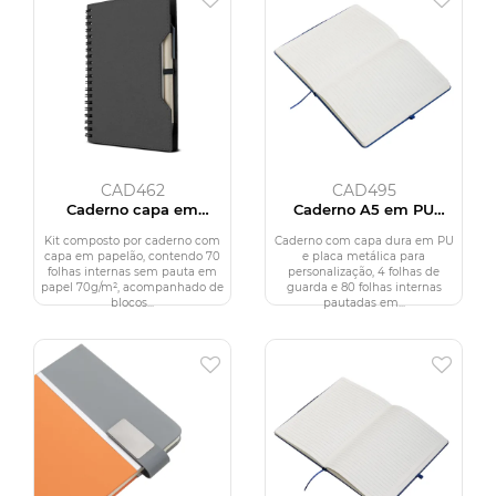
CAD462
CAD495
Caderno capa em
Caderno A5 em PU
papelão reciclado com
(21x15cm)
caneta
Kit composto por caderno com
Caderno com capa dura em PU
capa em papelão, contendo 70
e placa metálica para
folhas internas sem pauta em
personalização, 4 folhas de
papel 70g/m², acompanhado de
guarda e 80 folhas internas
blocos...
pautadas em...