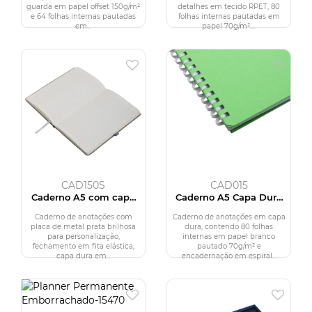
guarda em papel offset 150g/m²
detalhes em tecido RPET, 80
e 64 folhas internas pautadas
folhas internas pautadas em
em...
papel 70g/m²....
CAD150S
CAD015
Caderno A5 com capa
Caderno A5 Capa Dura
RPET
(21x14,5)
Caderno de anotações com
Caderno de anotações em capa
placa de metal prata brilhosa
dura, contendo 80 folhas
para personalização,
internas em papel branco
fechamento em fita elástica,
pautado 70g/m² e
capa dura em...
encadernação em espiral...