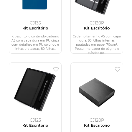
CJ135
CJ130P
Kit Escritório
Kit Escritório
Kit escritório contendo caderno
Caderno tamanho A5 com capa
A5 com capa dura em PU cinza
dura, 80 folhas internas
com detalhes em PU colorido e
pautadas em papel 70g/m².
linhas prateadas, 80 folhas...
Possui marcador de página e
elástico de...
CJ125
CJ120P
Kit Escritório
Kit Escritório