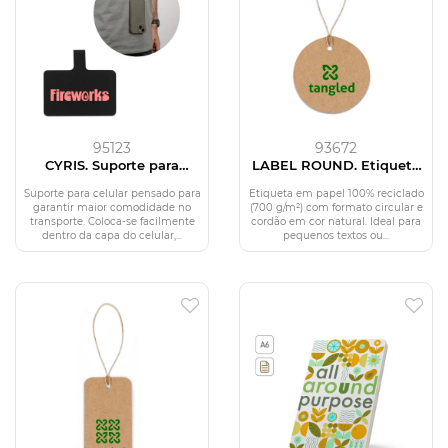
95123
93672
CYRIS. Suporte para
LABEL ROUND. Etiqueta
celular pensado para
em papel 100% reciclado
garantir maior
(700 g/m²) com formato
Suporte para celular pensado para
Etiqueta em papel 100% reciclado
comodidade no transporte
circular
garantir maior comodidade no
(700 g/m²) com formato circular e
transporte. Coloca-se facilmente
cordão em cor natural. Ideal para
dentro da capa do celular,...
pequenos textos ou...