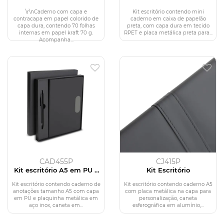
com caneta
\r\nCaderno com capa e
Kit escritório contendo mini
contracapa em papel colorido de
caderno em caixa de papelão
capa dura, contendo 70 folhas
preta, com capa dura em tecido
internas em papel kraft 70 g.
RPET e placa metálica preta para...
Acompanha...
CAD455P
CJ415P
Kit escritório A5 em PU e
Kit Escritório
Caneta Metalica
Kit escritório contendo caderno de
Kit escritório contendo caderno A5
anotações tamanho A5 com capa
com placa metálica na capa para
em PU e plaquinha metálica em
personalização, caneta
aço inox, caneta em...
esferográfica em alumínio,...