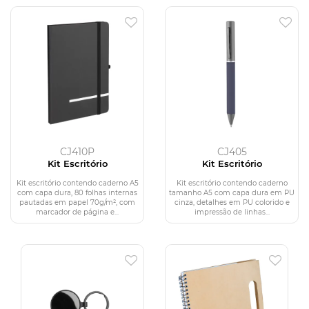
CJ410P
CJ405
Kit Escritório
Kit Escritório
Kit escritório contendo caderno A5
Kit escritório contendo caderno
com capa dura, 80 folhas internas
tamanho A5 com capa dura em PU
pautadas em papel 70g/m², com
cinza, detalhes em PU colorido e
marcador de página e...
impressão de linhas...