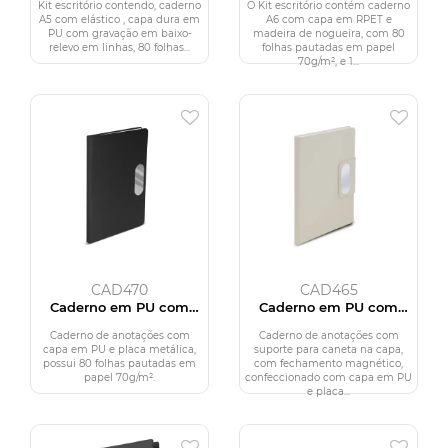
Kit escritório contendo, caderno
O Kit escritório contém caderno
A5 com elástico , capa dura em
A6 com capa em RPET e
PU com gravação em baixo-
madeira de nogueira, com 80
relevo em linhas, 80 folhas...
folhas pautadas em papel
70g/m², e 1...
CAD470
CAD465
Caderno em PU com
Caderno em PU com
placa em metal
placa em metal
Caderno de anotações com
Caderno de anotações com
capa em PU e placa metálica,
suporte para caneta na capa,
possui 80 folhas pautadas em
com fechamento magnético,
papel 70g/m².
confeccionado com capa em PU
e placa...