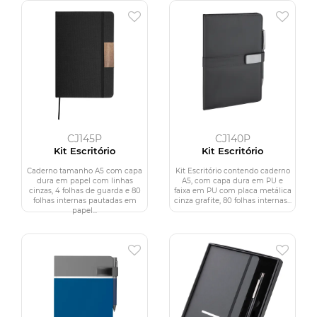
CJ145P
CJ140P
Kit Escritório
Kit Escritório
Caderno tamanho A5 com capa
Kit Escritório contendo caderno
dura em papel com linhas
A5, com capa dura em PU e
cinzas, 4 folhas de guarda e 80
faixa em PU com placa metálica
folhas internas pautadas em
cinza grafite, 80 folhas internas...
papel...