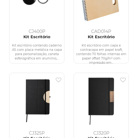
CJ400P
CAD014P
Kit Escritório
Kit Escritório
Kit escritório contendo caderno
Kit escritório com capa e
A5 com placa metálica na capa
contracapa em papel kraft,
para personalização, caneta
contendo 70 folhas internas em
esferográfica em alumínio,...
papel offset 70g/m² com
impressão em...
CJ325P
CJ320P