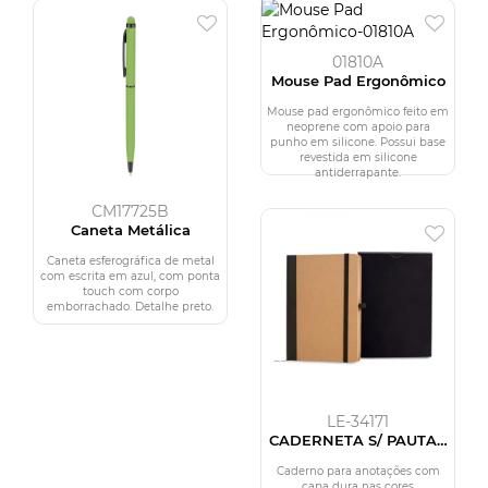
01810A
Mouse Pad Ergonômico
Mouse pad ergonômico feito em
neoprene com apoio para
punho em silicone. Possui base
revestida em silicone
antiderrapante.
CM17725B
Caneta Metálica
Caneta esferográfica de metal
com escrita em azul, com ponta
touch com corpo
emborrachado. Detalhe preto.
LE-34171
CADERNETA S/ PAUTA -
12,2X17CM -
BEGE/PRETO
Caderno para anotações com
capa dura nas cores