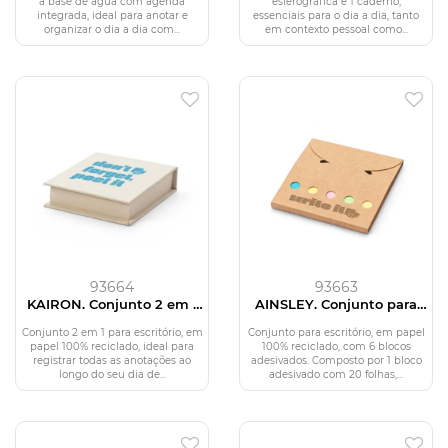
página pautadas
em PU e aço inox
à base de água com agenda
esferográfica e 1 caderno,
integrada, ideal para anotar e
essenciais para o dia a dia, tanto
organizar o dia a dia com...
em contexto pessoal como...
93664
93663
KAIRON. Conjunto 2 em 1
AINSLEY. Conjunto para
para escritório, em papel
escritório, em papel 100%
100% reciclado, com 6
reciclado, com 6 blocos
Conjunto 2 em 1 para escritório, em
Conjunto para escritório, em papel
blocos adesivados
adesivados
papel 100% reciclado, ideal para
100% reciclado, com 6 blocos
registrar todas as anotações ao
adesivados. Composto por 1 bloco
longo do seu dia de...
adesivado com 20 folhas,...