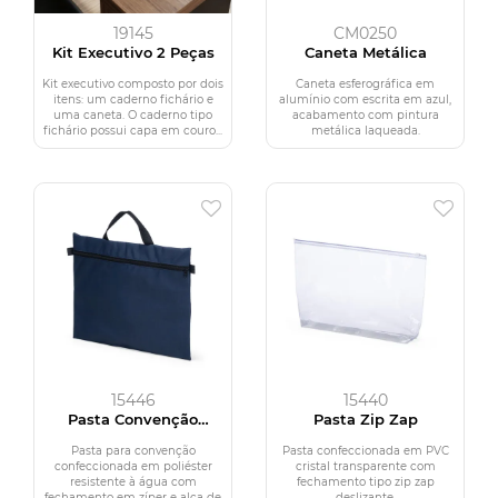
19145
CM0250
Kit Executivo 2 Peças
Caneta Metálica
Kit executivo composto por dois
Caneta esferográfica em
itens: um caderno fichário e
alumínio com escrita em azul,
uma caneta. O caderno tipo
acabamento com pintura
fichário possui capa em couro...
metálica laqueada.
15446
15440
Pasta Convenção
Pasta Zip Zap
Poliéster
Pasta para convenção
Pasta confeccionada em PVC
confeccionada em poliéster
cristal transparente com
resistente à água com
fechamento tipo zip zap
fechamento em zíper e alça de
deslizante.