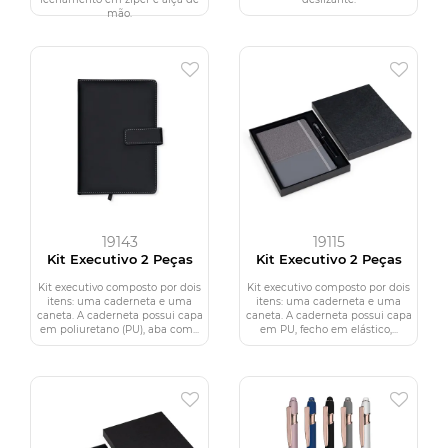
mão.
19143
19115
Kit Executivo 2 Peças
Kit Executivo 2 Peças
Kit executivo composto por dois
Kit executivo composto por dois
itens: uma caderneta e uma
itens: uma caderneta e uma
caneta. A caderneta possui capa
caneta. A caderneta possui capa
em poliuretano (PU), aba com...
em PU, fecho em elástico,...