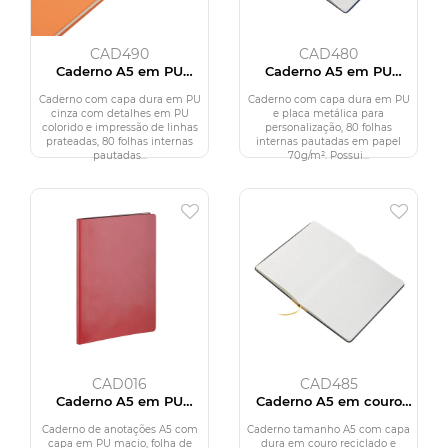
CAD490
CAD480
Caderno A5 em PU
Caderno A5 em PU
(21X15cm)
(21x15cm)
Caderno com capa dura em PU
Caderno com capa dura em PU
cinza com detalhes em PU
e placa metálica para
colorido e impressão de linhas
personalização, 80 folhas
prateadas, 80 folhas internas
internas pautadas em papel
pautadas...
70g/m². Possui...
CAD016
CAD485
Caderno A5 em PU
Caderno A5 em couro
(21x14,9cm)
reciclado
Caderno de anotações A5 com
Caderno tamanho A5 com capa
capa em PU macio, folha de
dura em couro reciclado e