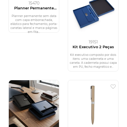
15470
Planner Permanente
Emborrachado
Planner permanente sem data
com capa emborrachada,
elástico para fechamento, porta-
canetas lateral e marca-páginas
em fita...
19151
Kit Executivo 2 Peças
Kit executivo composto por dois
itens: uma caderneta e uma
caneta. A caderneta possui capa
em PU, fecho magnético e...