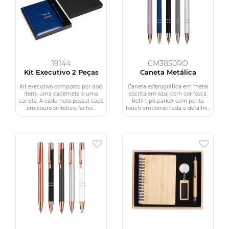
19144
CM3850RO
Kit Executivo 2 Peças
Caneta Metálica
Kit executivo composto por dois
Caneta esferográfica em metal
itens: uma caderneta e uma
escrita em azul com cor fosca.
caneta. A caderneta possui capa
Refil tipo parker com ponta
em couro sintético, fecho...
touch emborrachada e detalhe...