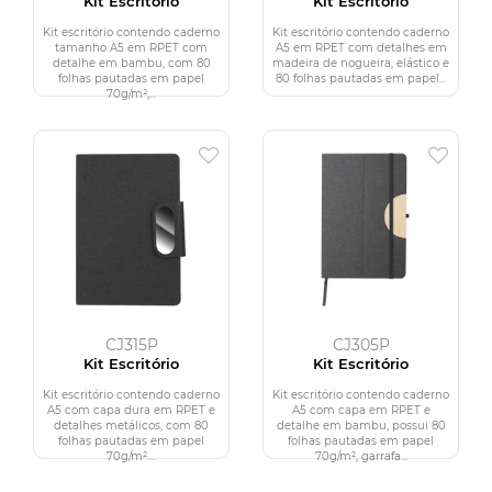
Kit Escritório
Kit Escritório
Kit escritório contendo caderno
Kit escritório contendo caderno
tamanho A5 em RPET com
A5 em RPET com detalhes em
detalhe em bambu, com 80
madeira de nogueira, elástico e
folhas pautadas em papel
80 folhas pautadas em papel...
70g/m²,...
CJ315P
CJ305P
Kit Escritório
Kit Escritório
Kit escritório contendo caderno
Kit escritório contendo caderno
A5 com capa dura em RPET e
A5 com capa em RPET e
detalhes metálicos, com 80
detalhe em bambu, possui 80
folhas pautadas em papel
folhas pautadas em papel
70g/m²....
70g/m², garrafa...